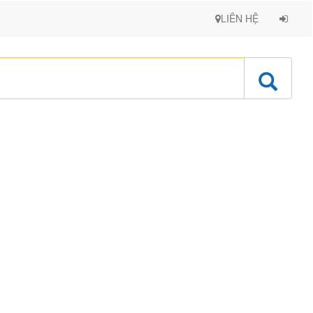
LIÊN HỆ