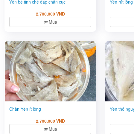
Yến bể tinh chế đắp chân cục
Yến rút lông
2,700,000 VND
Mua
Chân Yến ít lông
Yến thô nguy
2,700,000 VND
Mua