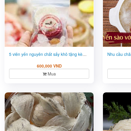
5 viên yến nguyên chất sấy khô tặng kèm đồ chưng giá tốt.
Nhu cầu chă
600,000 VND
Mua