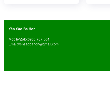
Yến Sào Ba Hòn
Địa chỉ:18/3 Nguyễn
Website:https:/
Mobile/Zalo:0983.707.504
Email:yensaobahon@gm