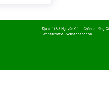
 Cảnh Chân,phường Cầu Kho,quận 1,
/yensaobahon.vn
ail.com