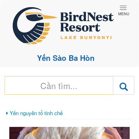
Toggle
MENU
naviga
Yến Sào Ba Hòn
Yến nguyên tổ tinh chế